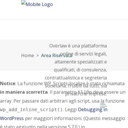
About
Overlaw è una piattaforma
online di servizi legali,
Home
>
Area Riservata
altamente specializzati e
qualificati, di consulenza,
contrattualistica e segreteria
Notice
: La funzione WP_Scripts::localize è stata richiamata
societaria, fruibili da tutti, sia
in maniera scorretta
. Il parametro
deve essere un
$l10n
privati che imprese.
array. Per passare dati arbitrari agli script, usa la funzione
. Leggi
Debugging in
wp_add_inline_script()
WordPress
per maggiori informazioni. (Questo messaggio
è stato aggiunto nella versione 5.7.0.) in