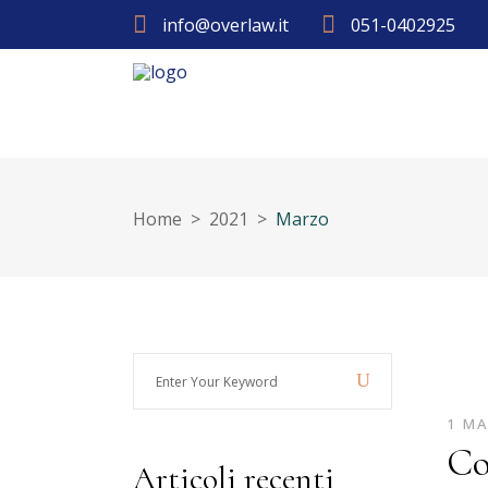
info@overlaw.it
051-0402925
Home
>
2021
>
Marzo
Enter
Your
1 M
Keyword
Co
Articoli recenti