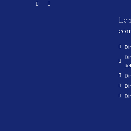
Le 
com
Dir
Dir
del
Dir
Dir
Dir