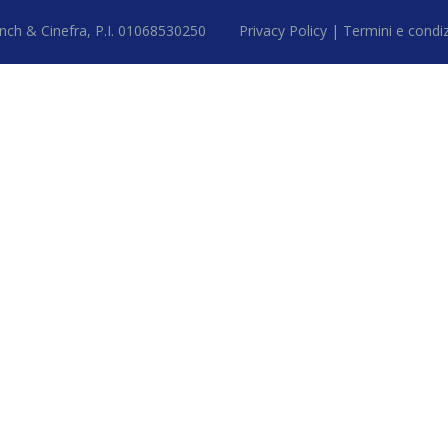
 Ronch & Cinefra, P.I. 01068530250
Privacy Policy |
Termini e condi
Close this module
er
ervizi