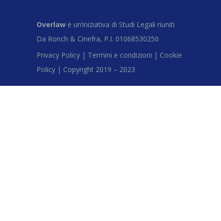
Overlaw
è un’iniziativa di Studi Legali riuniti
Da Ronch & Cinefra, P.I. 01068530250
Privacy Policy |
Termini e condizioni |
Cookie
Policy |
Copyright 2019 – 2023
Close this module
Iscriviti alla
newsletter