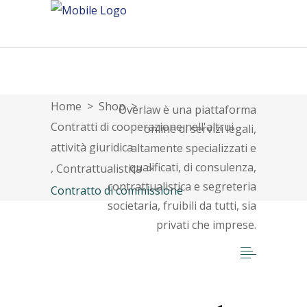
About
Home
>
Shop
>
Overlaw è una piattaforma
Contratti di cooperazione nell'altrui
online di servizi legali,
attività giuridica
altamente specializzati e
qualificati, di consulenza,
,
Contrattualistica
>
contrattualistica e segreteria
Contratto di commissione
societaria, fruibili da tutti, sia
privati che imprese.