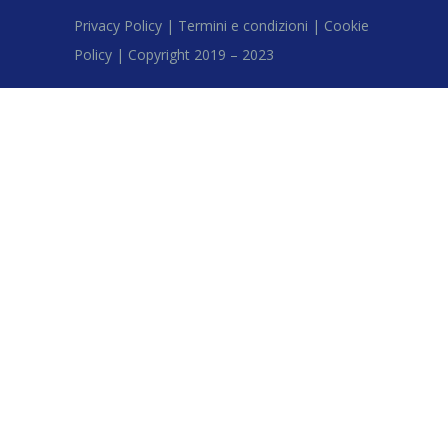
Privacy Policy |
Termini e condizioni |
Cookie
Policy |
Copyright 2019 – 2023
Close this module
Iscriviti alla
newsletter
Riceverai aggiornamenti e offerte sui nostri
servizi