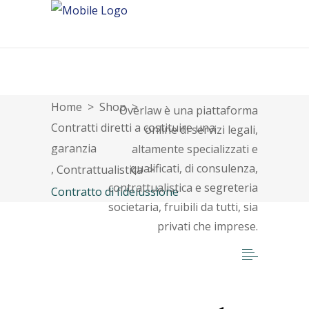
About
Home
>
Shop
>
Overlaw è una piattaforma
Contratti diretti a costituire una
online di servizi legali,
garanzia
altamente specializzati e
qualificati, di consulenza,
,
Contrattualistica
>
contrattualistica e segreteria
Contratto di fideiussione
societaria, fruibili da tutti, sia
privati che imprese.