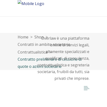
About
Home
>
Shop
>
Overlaw è una piattaforma
,
Contratti in ambito societario
online di servizi legali,
altamente specializzati e
Contrattualistica
>
qualificati, di consulenza,
Contratto preliminare di cessione di
contrattualistica e segreteria
quote o azioni societarie
societaria, fruibili da tutti, sia
privati che imprese.