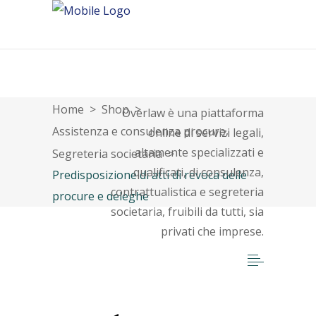
About
Home
>
Shop
>
Overlaw è una piattaforma
,
Assistenza e consulenza procure
online di servizi legali,
altamente specializzati e
Segreteria societaria
>
qualificati, di consulenza,
Predisposizione di atti di revoca delle
contrattualistica e segreteria
procure e deleghe
societaria, fruibili da tutti, sia
privati che imprese.