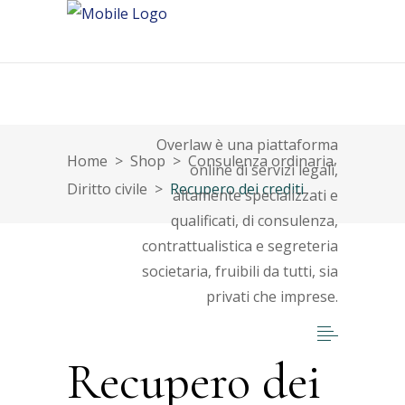
About
Overlaw è una piattaforma
,
Home
>
Shop
>
Consulenza ordinaria
online di servizi legali,
Diritto civile
>
Recupero dei crediti
altamente specializzati e
qualificati, di consulenza,
contrattualistica e segreteria
societaria, fruibili da tutti, sia
privati che imprese.
Recupero dei