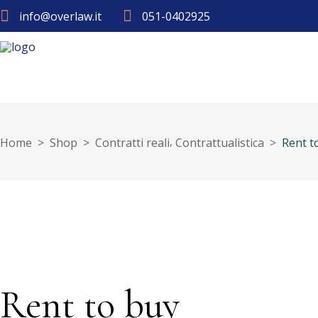
info@overlaw.it
051-0402925
,
Home
>
Shop
>
Contratti reali
Contrattualistica
>
Rent t
Rent to buy