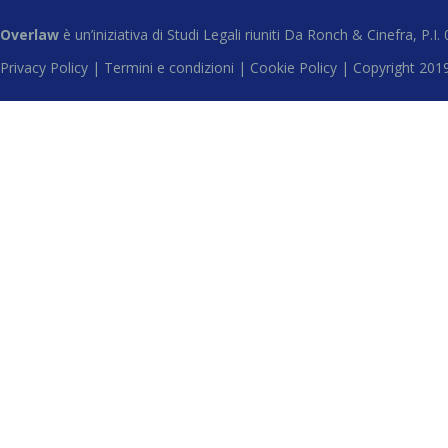
Overlaw
è un’iniziativa di Studi Legali riuniti Da Ronch & Cinefra, P.
Privacy Policy |
Termini e condizioni |
Cookie Policy |
Copyright 201
Close this module
Iscriviti alla
newsletter
Riceverai aggiornamenti e offerte sui nostri
servizi