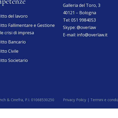
petenze
Galleria del Toro, 3
40121 – Bologna
itto del lavoro
Tel:
051 9984053
itto Fallimentare e Gestione
Skype:
@overlaw
le crisi di impresa
E-mail:
info@overlaw.it
itto Bancario
itto Civile
itto Societario
 Ronch & Cinefra, P.I. 01068530250
Privacy Policy |
Termini e condi
Close this module