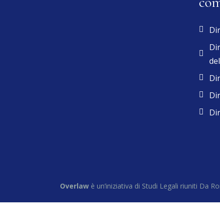
com
Dir
Dir
del
Dir
Dir
Dir
Overlaw
è un’iniziativa di Studi Legali riuniti Da