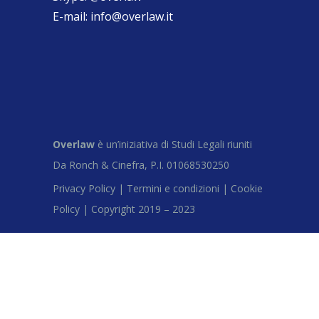
E-mail:
info@overlaw.it
Overlaw
è un’iniziativa di Studi Legali riuniti
Da Ronch & Cinefra, P.I. 01068530250
Privacy Policy |
Termini e condizioni |
Cookie
Policy |
Copyright 2019 – 2023
Close this module